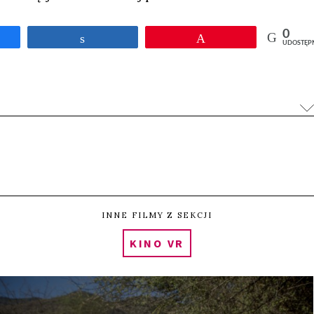
0
tępnij
Udostępnij
Przypnij
UDOSTĘP
INNE FILMY Z SEKCJI
KINO VR