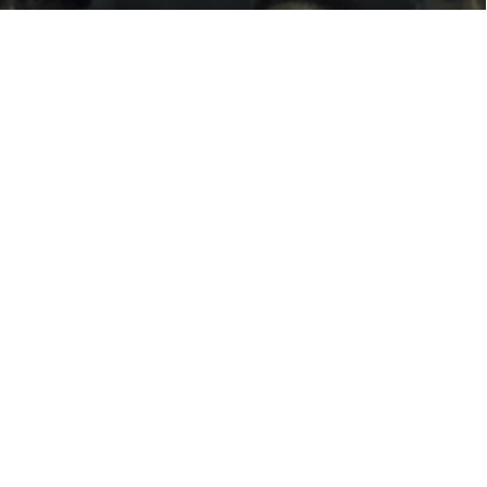
NIECH TO BĘDZIE OSTRZEŻENIE
LET THIS BE A WARNING
NAGRODA VRSAWA 