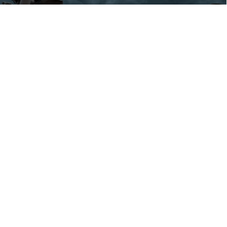
PLANETA ∞
PLANET ∞
VIRTUAL REALITY)