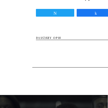
Tweetnij
Udos
DŁUŻSZY OPIS