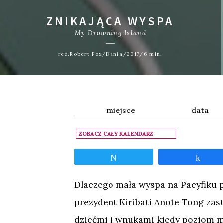
ZNIKAJĄCA WYSPA
My Drowning Island
reż.Robert Fox/Dania/2017/6 min.
miejsce
data
ZOBACZ CAŁY KALENDARZ
Tweetnij
Udos
Dlaczego mała wyspa na Pacyfiku 
prezydent Kiribati Anote Tong zas
dziećmi i wnukami kiedy poziom mó