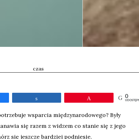
czas
0
tępnij
Udostępnij
Przypnij
UDOSTĘP
potrzebuje wsparcia międzynarodowego? Były
tanawia się razem z widzem co stanie się z jego
rz się jeszcze bardziej podniesie.