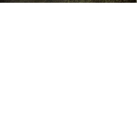
MOJA AFRYKA
MY AFRICA
INNE FILMY Z KONKURSU
DLA NAJLEPSZEGO FILMU W TECHNOLOGII VR (