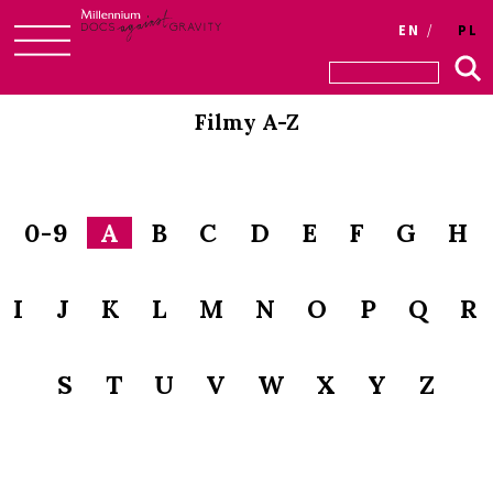
EN
PL
Skip
to
Filmy A-Z
content
0-9
A
B
C
D
E
F
G
H
I
J
K
L
M
N
O
P
Q
R
S
T
U
V
W
X
Y
Z