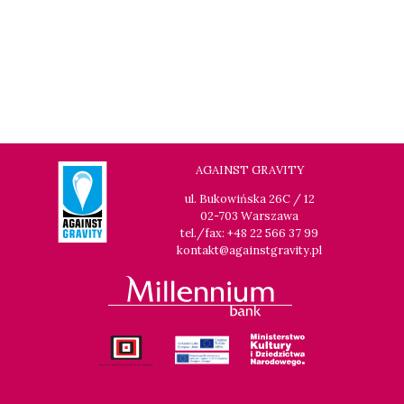
AGAINST GRAVITY
ul. Bukowińska 26C / 12
02-703 Warszawa
tel./fax: +48 22 566 37 99
kontakt@againstgravity.pl