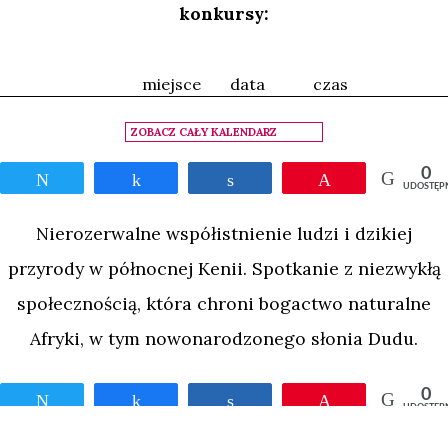
konkursy:
miejsce
data
czas
ZOBACZ CAŁY KALENDARZ
0
Tweetnij
Udostępnij
Udostępnij
Przypnij
UDOSTĘP
Nierozerwalne współistnienie ludzi i dzikiej
przyrody w północnej Kenii. Spotkanie z niezwykłą
społecznością, która chroni bogactwo naturalne
Afryki, w tym nowonarodzonego słonia Dudu.
0
Tweetnij
Udostępnij
Udostępnij
Przypnij
UDOSTĘP