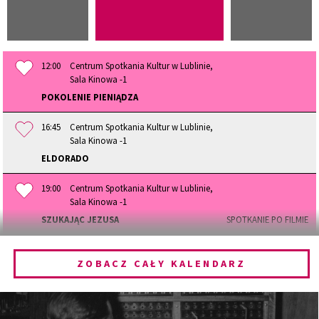
12:00
Centrum Spotkania Kultur w Lublinie,
Sala Kinowa -1
POKOLENIE PIENIĄDZA
16:45
Centrum Spotkania Kultur w Lublinie,
Sala Kinowa -1
ELDORADO
19:00
Centrum Spotkania Kultur w Lublinie,
Sala Kinowa -1
SZUKAJĄC JEZUSA
SPOTKANIE PO FILMIE
19:00
Centrum Spotkania Kultur w Lublinie,
Sala Kinowa -1
ZOBACZ CAŁY KALENDARZ
DEBATA O POTRZEBIE WIARY I BYCIA INDYWIDUALNOŚCIĄ PO
FILMI