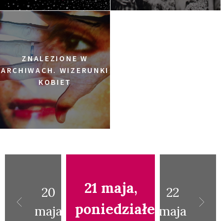
ZNALEZIONE W
ARCHIWACH. WIZERUNKI
KOBIET
21 maja,
20
22
poniedziałek
maja
maja