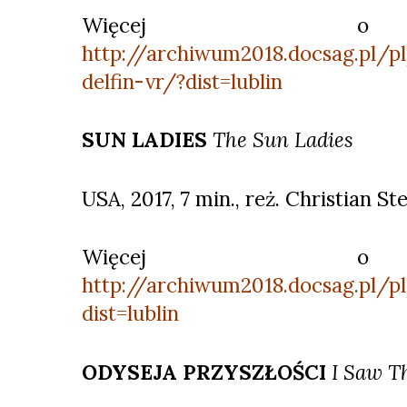
Więcej o 
http://archiwum2018.docsag.pl/p
delfin-vr/?dist=lublin
SUN LADIES
The Sun Ladies
USA, 2017, 7 min., reż. Christian St
Więcej o 
http://archiwum2018.docsag.pl/p
dist=lublin
ODYSEJA PRZYSZŁOŚCI
I Saw T