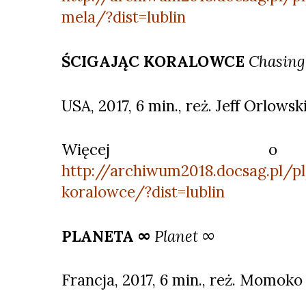
mela/?dist=lublin
ŚCIGAJĄC KORALOWCE
Chasing
USA, 2017, 6 min., reż. Jeff Orlowsk
Więcej o 
http://archiwum2018.docsag.pl/p
koralowce/?dist=lublin
PLANETA ∞
Planet ∞
Francja, 2017, 6 min., reż. Momoko