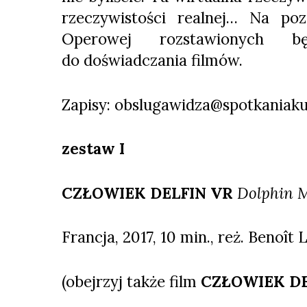
rzeczywistości realnej… Na po
Operowej rozstawionych b
do doświadczania filmów.
Zapisy: obslugawidza@spotkaniaku
zestaw
I
CZŁOWIEK DELFIN VR
Dolphin 
Francja, 2017, 10 min., reż. Benoît 
(obejrzyj także film
CZŁOWIEK D