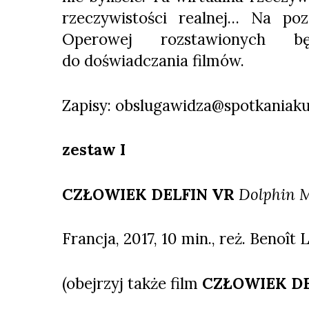
rzeczywistości realnej… Na po
Operowej rozstawionych b
do doświadczania filmów.
Zapisy: obslugawidza@spotkaniaku
zestaw
I
CZŁOWIEK DELFIN VR
Dolphin 
Francja, 2017, 10 min., reż. Benoît 
(obejrzyj także film
CZŁOWIEK D