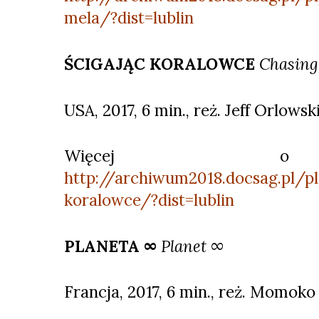
mela/?dist=lublin
ŚCIGAJĄC KORALOWCE
Chasing
USA, 2017, 6 min., reż. Jeff Orlowsk
Więcej o 
http://archiwum2018.docsag.pl/p
koralowce/?dist=lublin
PLANETA ∞
Planet ∞
Francja, 2017, 6 min., reż. Momoko