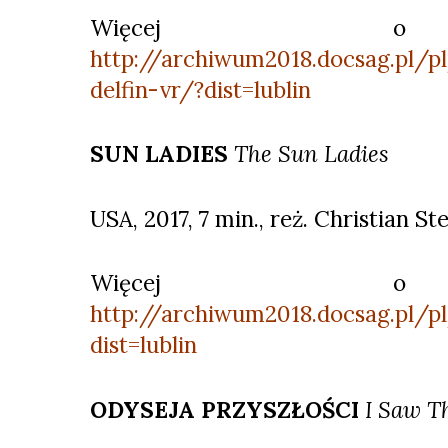
Więcej o 
http://archiwum2018.docsag.pl/p
delfin-vr/?dist=lublin
SUN LADIES
The Sun Ladies
USA, 2017, 7 min., reż. Christian St
Więcej o 
http://archiwum2018.docsag.pl/p
dist=lublin
ODYSEJA PRZYSZŁOŚCI
I Saw T