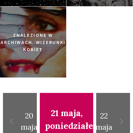
ZNALEZIONE W
ARCHIWACH. WIZERUNKI
KOBIET
21 maja,
20
22
poniedziałek
maja
maja