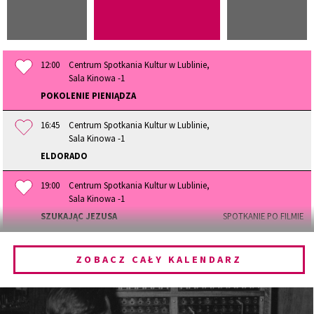
12:00
Centrum Spotkania Kultur w Lublinie,
Sala Kinowa -1
POKOLENIE PIENIĄDZA
16:45
Centrum Spotkania Kultur w Lublinie,
Sala Kinowa -1
ELDORADO
19:00
Centrum Spotkania Kultur w Lublinie,
Sala Kinowa -1
SZUKAJĄC JEZUSA
SPOTKANIE PO FILMIE
19:00
Centrum Spotkania Kultur w Lublinie,
Sala Kinowa -1
ZOBACZ CAŁY KALENDARZ
DEBATA O POTRZEBIE WIARY I BYCIA INDYWIDUALNOŚCIĄ PO
FILMI