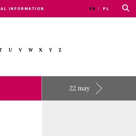
CAL INFORMATION
EN
PL
T
U
V
W
X
Y
Z
22 may