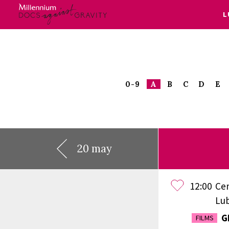
L
Skip
to
content
0-9
A
B
C
D
E
20 may
12:00
Ce
Lub
G
FILMS