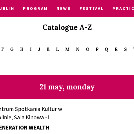
UBLIN
PROGRAM
NEWS
FESTIVAL
PRACTI
Catalogue A-Z
F
G
H
I
J
K
L
M
N
O
P
Q
R
S
21 may, monday
ntrum Spotkania Kultur w
linie, Sala Kinowa -1
ENERATION WEALTH