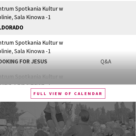
ntrum Spotkania Kultur w
linie, Sala Kinowa -1
LDORADO
ntrum Spotkania Kultur w
linie, Sala Kinowa -1
OOKING FOR JESUS
Q&A
ntrum Spotkania Kultur w
linie, Sala Kinowa -1
FULL VIEW OF CALENDAR
DEBATA O POTRZEBIE WIARY I BYCIA
UALNOŚCIĄ PO FILMIE KATARZYNY KOZYRY
ĄC JEZUSA”