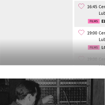
16:45
Ce
Lub
E
FILMS
19:00
Ce
Lub
L
FILMS
19:00
Ce
Lub
DEBATES
INDYWID
„SZUKAJ