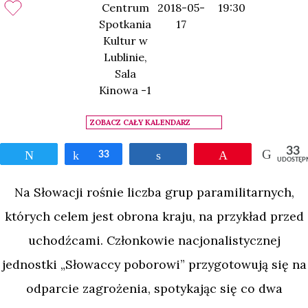
Centrum
2018-05-
19:30
Spotkania
17
Kultur w
Lublinie,
Sala
Kinowa -1
ZOBACZ CAŁY KALENDARZ
33
Tweetnij
Udostępnij
33
Udostępnij
Przypnij
UDOSTĘP
Na Słowacji rośnie liczba grup paramilitarnych,
których celem jest obrona kraju, na przykład przed
uchodźcami. Członkowie nacjonalistycznej
jednostki „Słowaccy poborowi” przygotowują się na
odparcie zagrożenia, spotykając się co dwa