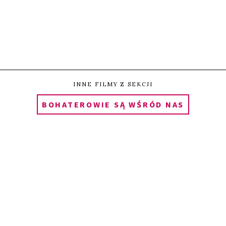
a średniowiecznego folwarcznego chłopa,
lę później jego twarz wydobyta ciepłym światłem z
ewanie w portret renesansowego myśliciela, którego
ym rozpoznać złudzenia i fałszywe bóstwa
najduje kolejne zwierzęce truchło –
INNE FILMY Z SEKCJI
zenia ziemi przez przemysł – przemienia się w
BOHATEROWIE SĄ WŚRÓD NAS
ie możliwe nieszczęścia.
0
tępnij
Udostępnij
Przypnij
UDOSTĘP