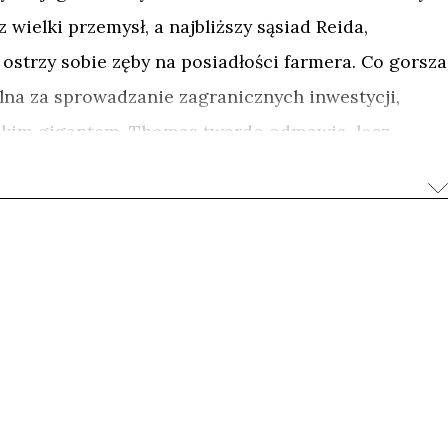
wielki przemysł, a najbliższy sąsiad Reida,
ostrzy sobie zęby na posiadłości farmera. Co gorsza
lna za sprowadzanie zagranicznych inwestycji,
skim gigantem. Thomas twardo odmawia, lecz
niemu.
acją – dzięki malarskości kadrów, specyficznemu
szystkim z perspektywy Thomasa – zamienia się w
iatem, która w różnych okresach ludzkości
ęki niezwykłemu talentowi twórców, możemy ją
dynczego człowieka.
charakterystycznie obciętymi na pazia włosami i