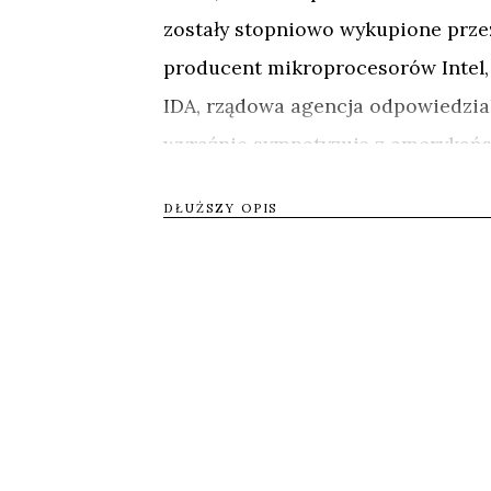
zostały stopniowo wykupione przez 
producent mikroprocesorów Intel, 
IDA, rządowa agencja odpowiedzia
wyraźnie sympatyzuje z amerykań
wszyscy wydają się być przeciwko 
DŁUŻSZY OPIS
Konkretny spór człowieka z korpor
tempu narracji ukazanej przede w
przypowieść o walce Dawida z Gol
przyjmowała inne wcielenia. A dzi
oglądać na przykładzie losów poje
Na pierwszy rzut oka mężczyzna z 