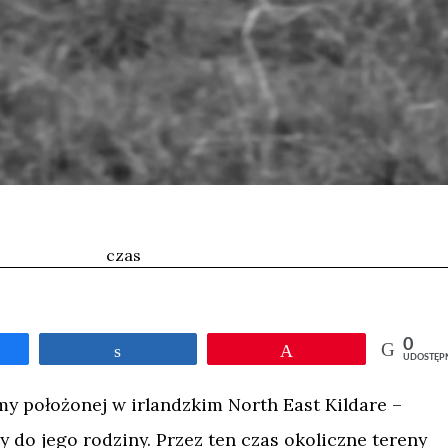
czas
0
tępnij
Udostępnij
Przypnij
UDOSTĘP
my położonej w irlandzkim North East Kildare –
ży do jego rodziny. Przez ten czas okoliczne tereny