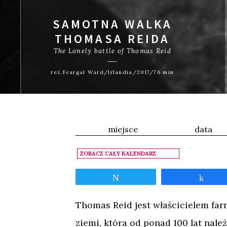
SAMOTNA WALKA
THOMASA REIDA
The Lonely battle of Thomas Reid
reż.Feargal Ward/Irlandia/2017/76 min
miejsce
data
ZOBACZ CAŁY KALENDARZ
Tweetnij
Udos
Thomas Reid jest właścicielem far
ziemi, która od ponad 100 lat nale