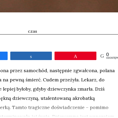
czas
0
tępnij
Udostępnij
Przypnij
UDOSTĘP
ącona przez samochód, następnie zgwałcona, polana
 na pewną śmierć. Cudem przeżyła. Lekarz, do
ie lepiej byłoby, gdyby dziewczynka zmarła. Dziś
t piękną dziewczyną, utalentowaną akrobatką
merką. Tamto tragiczne doświadczenie – pomimo
determinowało jej życia. Dziewczyna jest wsparciem