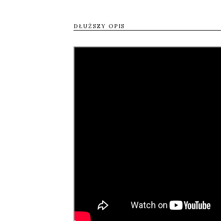
dla kuzynki, która była wykorzysty
DŁUŻSZY OPIS
Dziś obydwie ze łzami w oczach, al
nowych form, by wyrazić doświadc
świadectwo innym, jak ogromna jes
staje się dla nich źródłem nowych 
bohaterkami, mającymi pełną kont
Tweetnij
Udos