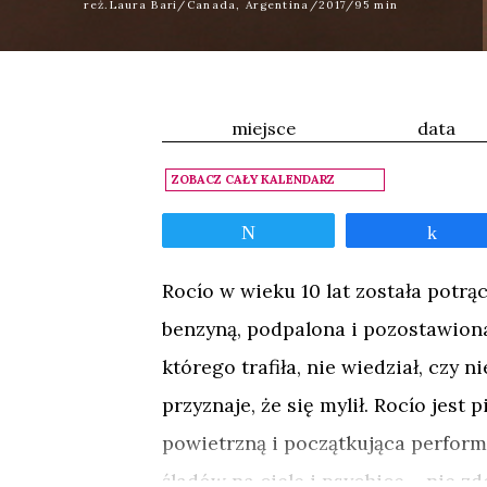
reż.Laura Bari/Canada, Argentina/2017/95 min
miejsce
data
ZOBACZ CAŁY KALENDARZ
Tweetnij
Udos
Rocío w wieku 10 lat została potr
benzyną, podpalona i pozostawiona
którego trafiła, nie wiedział, czy n
przyznaje, że się mylił. Rocío jes
powietrzną i początkująca perfor
śladów na ciele i psychice – nie z