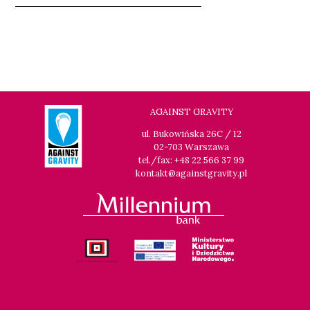
AGAINST GRAVITY
ul. Bukowińska 26C / 12
02-703 Warszawa
tel./fax: +48 22 566 37 99
kontakt@againstgravity.pl