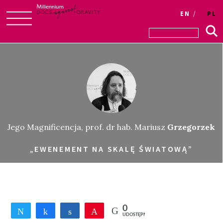
EN
PL
Skip
to
content
Jego Magnificencja, prof. dr hab. Mariusz
Grzegorzek
„EWENEMENT NA SKALĘ ŚWIATOWĄ”
0
Tweetnij
Udostępnij
Udostępnij
Przypnij
UDOSTĘPNIEŃ