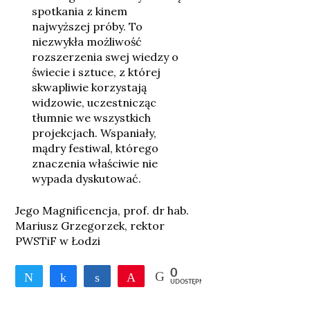
spotkania z kinem
najwyższej próby. To
niezwykła możliwość
rozszerzenia swej wiedzy o
świecie i sztuce, z której
skwapliwie korzystają
widzowie, uczestnicząc
tłumnie we wszystkich
projekcjach. Wspaniały,
mądry festiwal, którego
znaczenia właściwie nie
wypada dyskutować.
Jego Magnificencja, prof. dr hab.
Mariusz Grzegorzek, rektor
PWSTiF w Łodzi
0
Tweetnij
Udostępnij
Udostępnij
Przypnij
UDOSTĘPNIEŃ