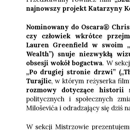
najnowszy projekt Katarzyny K
Nominowany do Oscara® Christi
czy człowiek wkrótce przejm
Lauren Greenfield w swoim „P
Wealth”) snuje niezwykłą wiz
obsesji wokół bogactwa
. W sekc
„Po drugiej stronie drzwi” („T
Turajlic
, w którym reżyserka fil
rozmowy dotyczące historii 
politycznych i społecznych z
Miloševića i odradzający się dziś n
W sekcji Mistrzowie prezentuje