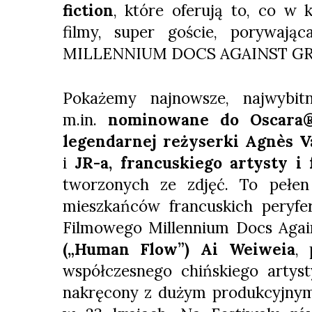
fiction
, które oferują to, co w 
filmy, super goście, porywaj
MILLENNIUM DOCS AGAINST GR
Pokażemy najnowsze, najwybitn
m.in.
nominowane do Oscara® 
legendarnej reżyserki Agnès V
i
JR-a, francuskiego artysty i 
tworzonych ze zdjęć. To pełen
mieszkańców francuskich peryfer
Filmowego Millennium Docs Agai
(„Human Flow”) Ai Weiweia
, 
współczesnego chińskiego artyst
nakręcony z dużym produkcyjnym