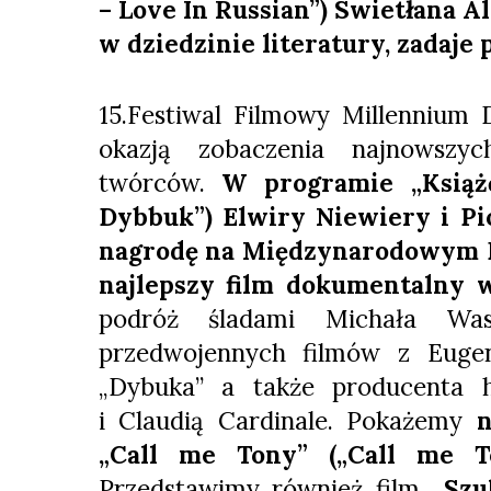
– Love In Russian”) Swietłana A
w dziedzinie literatury, zadaje 
15.Festiwal Filmowy Millennium 
okazją zobaczenia najnowszyc
twórców.
W programie „Książ
Dybbuk”) Elwiry Niewiery i Pi
nagrodę na Międzynarodowym F
najlepszy film dokumentalny w
podróż śladami Michała Was
przedwojennych filmów z Eugen
„Dybuka” a także producenta h
i Claudią Cardinale. Pokażemy
n
„Call me Tony” („Call me T
Przedstawimy również film
„Szu