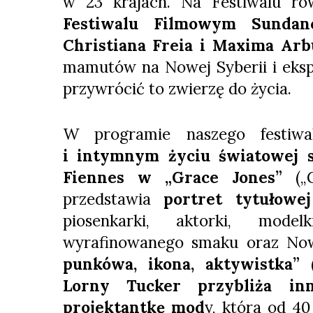
w 23 krajach. Na Festiwalu r
Festiwalu Filmowym Sundanc
Christiana Freia i Maxima Ar
mamutów na Nowej Syberii i eks
przywrócić to zwierzę do życia.
W programie naszego festi
i intymnym życiu światowej 
Fiennes w „Grace Jones”
(„G
przedstawia
portret tytułowe
piosenkarki, aktorki, model
wyrafinowanego smaku oraz Now
punkówa, ikona, aktywistka” (
Lorny Tucker przybliża inn
projektantkę mod
y, która od 40