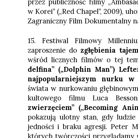
przez publiczność filmy „Ambasad
w Korei” („Red Chapel”, 2009), u
Zagraniczny Film Dokumentalny n
15. Festiwal Filmowy Millenn
zaproszenie do
zgłębienia taje
wśród licznych filmów o tej t
delfina” („Dolphin Man”) Lefte
najpopularniejszym nurku w 
świata w nurkowaniu głębinowym, 
kultowego filmu Luca Besso
zwierzęciem” („Becoming Ani
pokazują ulotny stan, gdy ludzie
jedności i braku agresji. Peter 
których twórczości przyglądamy si