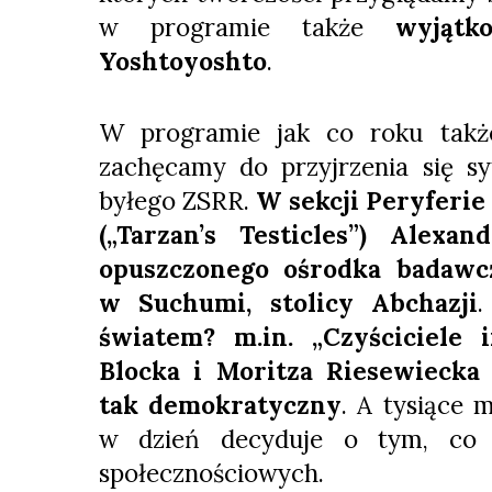
w programie także
wyjątk
Yoshtoyoshto
.
W programie jak co roku takż
zachęcamy do przyjrzenia się s
byłego ZSRR.
W sekcji Peryferie
(„Tarzan’s Testicles”) Alex
opuszczonego ośrodka badawc
w Suchumi, stolicy Abchazji
światem? m.in. „Czyściciele 
Blocka i Moritza Riesewiecka 
tak demokratyczny
. A tysiące 
w dzień decyduje o tym, co 
społecznościowych.