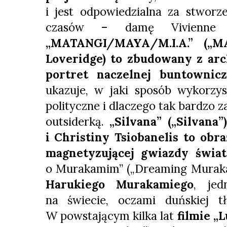
i jest odpowiedzialna za stworze
czasów – damę Vivienne 
„MATANGI/MAYA/M.I.A.” („MA
Loveridge) to zbudowany z arc
portret naczelnej buntownic
ukazuje, w jaki sposób wykorzy
polityczne i dlaczego tak bardzo za
outsiderką.
„Silvana” („Silvana”
i Christiny Tsiobanelis to obra
magnetyzującej gwiazdy świ
o Murakamim” („Dreaming Muraka
Harukiego Murakamiego
, jed
na świecie, oczami duńskiej t
W powstającym kilka lat
filmie „