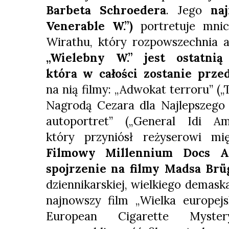
Barbeta Schroedera
. Jego
na
Venerable W.”)
portretuje mnic
Wirathu, który rozpowszechnia a
„Wielebny W.” jest ostatnią
która w całości zostanie prze
na nią filmy: „Adwokat terroru” (
Nagrodą Cezara dla Najlepszego 
autoportret” („General Idi Am
który przyniósł reżyserowi m
Filmowy Millennium Docs Ag
spojrzenie na filmy Madsa Brü
dziennikarskiej, wielkiego demas
najnowszy film „Wielka europej
European Cigarette Myster