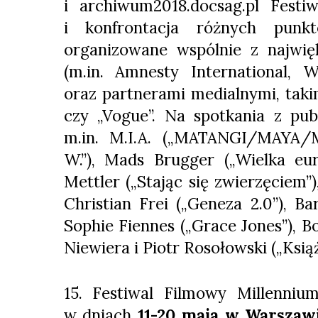
i archiwum2018.docsag.pl Fest
i konfrontacja różnych punk
organizowane wspólnie z najwię
(m.in. Amnesty International,
oraz partnerami medialnymi, takim
czy „Vogue”. Na spotkania z pub
m.in. M.I.A. („MATANGI/MAYA/M.
W.”), Mads Brugger („Wielka eur
Mettler („Stając się zwierzęciem”
Christian Frei („Geneza 2.0”), Bar
Sophie Fiennes („Grace Jones”), Bo
Niewiera i Piotr Rosołowski („Książ
15. Festiwal Filmowy Millenniu
w dniach
11-20 maja w Warszaw