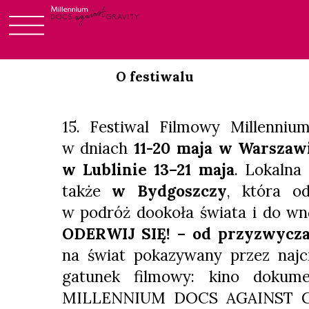
Skip
to
O festiwalu
content
15. Festiwal Filmowy Millenniu
w dniach
11-20 maja w Warszaw
w Lublinie 13–21 maja
. Lokalna
także
w Bydgoszczy
, która o
w podróż dookoła świata i do wn
ODERWIJ SIĘ! – od przyzwycza
na świat pokazywany przez najci
gatunek filmowy: kino dokumen
MILLENNIUM DOCS AGAINST G