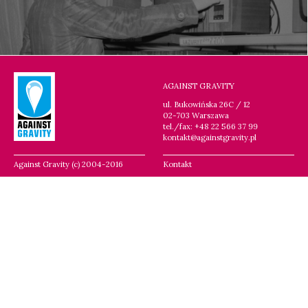
AGAINST GRAVITY
ul. Bukowińska 26C / 12
02-703 Warszawa
tel./fax: +48 22 566 37 99
kontakt@againstgravity.pl
Against Gravity (c) 2004-2016
Kontakt