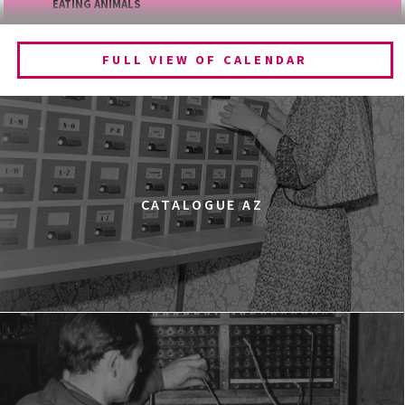
EATING ANIMALS
13:30
Dolnośląskie Centrum Filmowe, sala
BUY TICKET
Lwów
FULL VIEW OF CALENDAR
THE QUEST OF ALAIN DUCASSE
14:15
Dolnośląskie Centrum Filmowe, sala
BUY TICKET
Warszawa
WESTWOOD: PUNK, ICON, ACTIVIST
15:00
Dolnośląskie Centrum Filmowe, sala
BUY TICKET
CATALOGUE AZ
Lalka
SILAS
15:15
Dolnośląskie Centrum Filmowe, sala
BUY TICKET
Lwów
A YEAR OF HOPE
16:00
Dolnośląskie Centrum Filmowe, sala
BUY TICKET
Warszawa
FACES PLACES