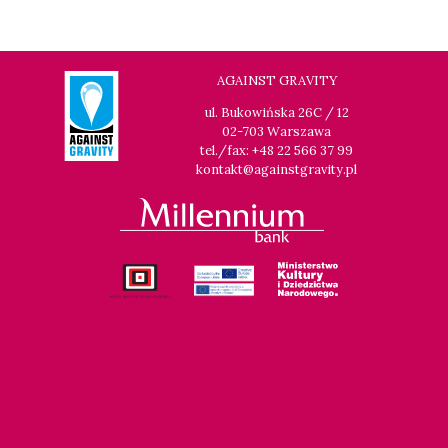
20:15
Dolnośląskie Centrum Filmowe, sala
BUY TICKET
Lalka
GENERATION WEALTH
AGAINST GRAVITY
20:30
Dolnośląskie Centrum Filmowe, sala
BUY TICKET
ul. Bukowińska 26C / 12
Warszawa
02-703 Warszawa
GRACE JONES: BLOODLIGHT AND BAMI
tel./fax: +48 22 566 37 99
kontakt@againstgravity.pl
20:45
Dolnośląskie Centrum Filmowe, sala
BUY TICKET
Lwów
LOVE MEANS ZERO
22:00
Klub Festiwalowy Czuła jest noc
FOX IN THE BOX