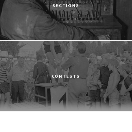
SECTIONS
16:45
Dolnośląskie Centrum Filmowe, sala
BUY TICKET
Lalka
THE NEXT GUARDIAN
17:00
Dolnośląskie Centrum Filmowe, sala
BUY TICKET
Lwów
ULTRA
18:00
Dolnośląskie Centrum Filmowe, sala
BUY TICKET
Warszawa
ELDORADO
CONTESTS
18:15
Dolnośląskie Centrum Filmowe, sala
BUY TICKET
Lalka
HAPPY WINTER
18:45
Dolnośląskie Centrum Filmowe, sala
BUY TICKET
Lwów
GOLDEN DAWN GIRLS