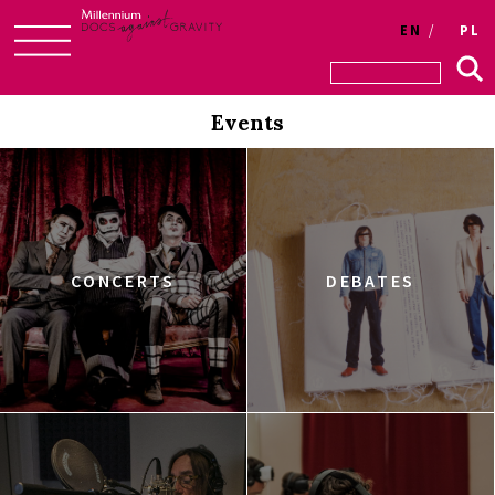
EN
PL
Skip
to
Events
content
CONCERTS
DEBATES