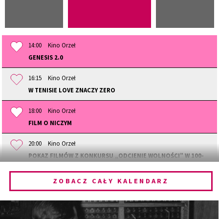
14:00
Kino Orzeł
GENESIS 2.0
16:15
Kino Orzeł
W TENISIE LOVE ZNACZY ZERO
18:00
Kino Orzeł
FILM O NICZYM
20:00
Kino Orzeł
POKAZ FILMÓW Z KONKURSU „ODCIENIE WOLNOŚCI” W 100-
LECI
ZOBACZ CAŁY KALENDARZ