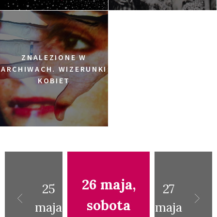
ZNALEZIONE W
ARCHIWACH. WIZERUNKI
KOBIET
26 maja,
25
27
sobota
maja
maja