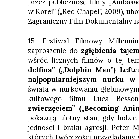
przez publiczność filmy „Ambasad
w Korei” („Red Chapel”, 2009), u
Zagraniczny Film Dokumentalny n
15. Festiwal Filmowy Millenn
zaproszenie do
zgłębienia taje
wśród licznych filmów o tej t
delfina” („Dolphin Man”) Lefte
najpopularniejszym nurku w 
świata w nurkowaniu głębinowym, 
kultowego filmu Luca Besso
zwierzęciem” („Becoming Ani
pokazują ulotny stan, gdy ludzie
jedności i braku agresji. Peter 
których twórczości przyglądamy si