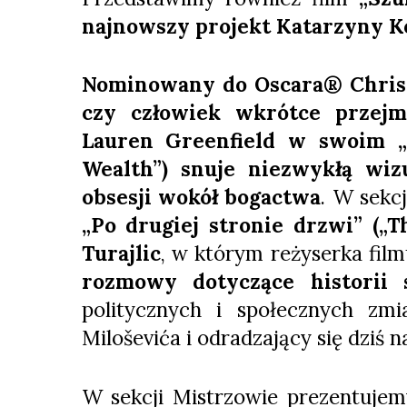
najnowszy projekt Katarzyny K
Nominowany do Oscara® Christi
czy człowiek wkrótce przejm
Lauren Greenfield w swoim „P
Wealth”) snuje niezwykłą wiz
obsesji wokół bogactwa
. W sekc
„Po drugiej stronie drzwi” („T
Turajlic
, w którym reżyserka fil
rozmowy dotyczące historii 
politycznych i społecznych z
Miloševića i odradzający się dziś n
W sekcji Mistrzowie prezentuje