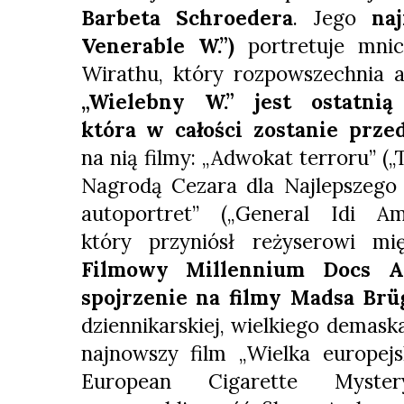
Barbeta Schroedera
. Jego
na
Venerable W.”)
portretuje mnic
Wirathu, który rozpowszechnia a
„Wielebny W.” jest ostatnią
która w całości zostanie prze
na nią filmy: „Adwokat terroru” (
Nagrodą Cezara dla Najlepszego 
autoportret” („General Idi Am
który przyniósł reżyserowi m
Filmowy Millennium Docs Ag
spojrzenie na filmy Madsa Brü
dziennikarskiej, wielkiego demas
najnowszy film „Wielka europej
European Cigarette Myster