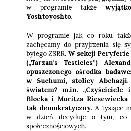
w programie także
wyjątk
Yoshtoyoshto
.
W programie jak co roku takż
zachęcamy do przyjrzenia się s
byłego ZSRR.
W sekcji Peryferie
(„Tarzan’s Testicles”) Alex
opuszczonego ośrodka badawc
w Suchumi, stolicy Abchazji
światem? m.in. „Czyściciele 
Blocka i Moritza Riesewiecka 
tak demokratyczny
. A tysiące 
w dzień decyduje o tym, co 
społecznościowych.