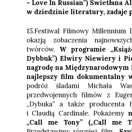
– Love In Russian”) Swietłana A
w dziedzinie literatury, zadaje 
15.Festiwal Filmowy Millennium 
okazją zobaczenia najnowszyc
twórców.
W programie „Książ
Dybbuk”) Elwiry Niewiery i Pi
nagrodę na Międzynarodowym F
najlepszy film dokumentalny w
podróż śladami Michała Was
przedwojennych filmów z Eugen
„Dybuka” a także producenta h
i Claudią Cardinale. Pokażemy
n
„Call me Tony” („Call me T
Przedstawimy również film
„Szu