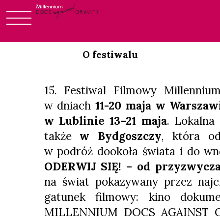
Skip
to
O festiwalu
content
15. Festiwal Filmowy Millenniu
w dniach
11-20 maja w Warszaw
w Lublinie 13–21 maja
. Lokalna
także
w Bydgoszczy
, która o
w podróż dookoła świata i do wn
ODERWIJ SIĘ! – od przyzwycza
na świat pokazywany przez najci
gatunek filmowy: kino dokumen
MILLENNIUM DOCS AGAINST G