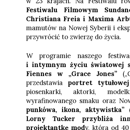
w 23 krajach. Na Festiwalu r
Festiwalu Filmowym Sundanc
Christiana Freia i Maxima Ar
mamutów na Nowej Syberii i eks
przywrócić to zwierzę do życia.
W programie naszego festi
i intymnym życiu światowej 
Fiennes w „Grace Jones”
(„G
przedstawia
portret tytułowe
piosenkarki, aktorki, model
wyrafinowanego smaku oraz Now
punkówa, ikona, aktywistka” (
Lorny Tucker przybliża inn
projektantkę mod
y, która od 40