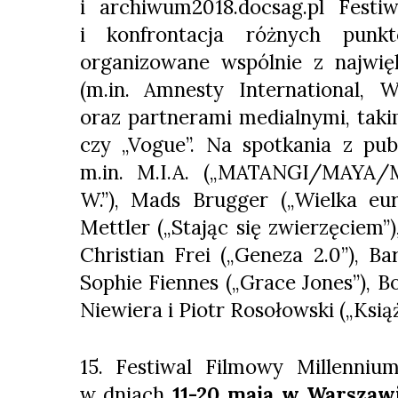
i archiwum2018.docsag.pl Fest
i konfrontacja różnych punk
organizowane wspólnie z najwię
(m.in. Amnesty International,
oraz partnerami medialnymi, takim
czy „Vogue”. Na spotkania z pub
m.in. M.I.A. („MATANGI/MAYA/M.
W.”), Mads Brugger („Wielka eur
Mettler („Stając się zwierzęciem”
Christian Frei („Geneza 2.0”), Bar
Sophie Fiennes („Grace Jones”), Bo
Niewiera i Piotr Rosołowski („Książ
15. Festiwal Filmowy Millenniu
w dniach
11-20 maja w Warszaw