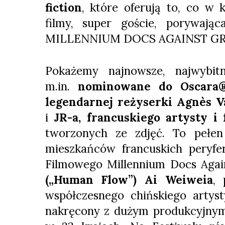
fiction
, które oferują to, co w 
filmy, super goście, porywaj
MILLENNIUM DOCS AGAINST GR
Pokażemy najnowsze, najwybitn
m.in.
nominowane do Oscara® 
legendarnej reżyserki Agnès V
i
JR-a, francuskiego artysty i 
tworzonych ze zdjęć. To pełen
mieszkańców francuskich peryfer
Filmowego Millennium Docs Agai
(„Human Flow”) Ai Weiweia
, 
współczesnego chińskiego artyst
nakręcony z dużym produkcyjnym