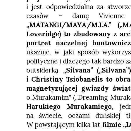
i jest odpowiedzialna za stworze
czasów – damę Vivienne 
„MATANGI/MAYA/M.I.A.” („MA
Loveridge) to zbudowany z arc
portret naczelnej buntownic
ukazuje, w jaki sposób wykorzy
polityczne i dlaczego tak bardzo za
outsiderką.
„Silvana” („Silvana”
i Christiny Tsiobanelis to obra
magnetyzującej gwiazdy świ
o Murakamim” („Dreaming Muraka
Harukiego Murakamiego
, jed
na świecie, oczami duńskiej t
W powstającym kilka lat
filmie „