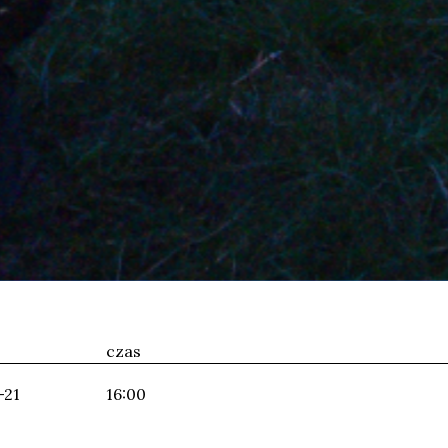
czas
-21
16:00