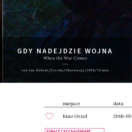
GDY NADEJDZIE WOJNA
When the War Comes
reż.Jan Gebert/Czechy/Chorwacja/2018/76 min
miejsce
data
Kino Orzeł
2018-05
ZOBACZ CAŁY KALENDARZ