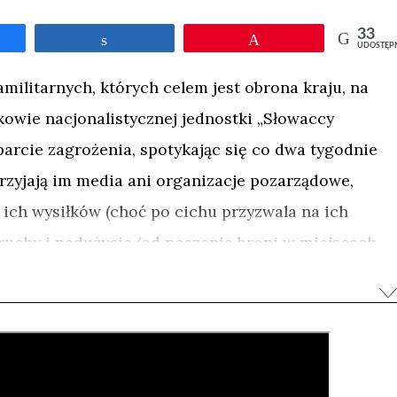
33
Udostępnij
Przypnij
UDOSTĘP
amilitarnych, których celem jest obrona kraju, na
owie nacjonalistycznej jednostki „Słowaccy
arcie zagrożenia, spotykając się co dwa tygodnie
zyjają im media ani organizacje pozarządowe,
 ich wysiłków (choć po cichu przyzwala na ich
h ruchy i nadużycia (od noszenia broni w miejscach
ek bez zezwolenia). Wewnętrzna struktura jest na
doświadczenie głównodowodzącego skutkuje
iny u kolegów w podobnym wieku.
y zastąpienie imion numerami nie są w stanie