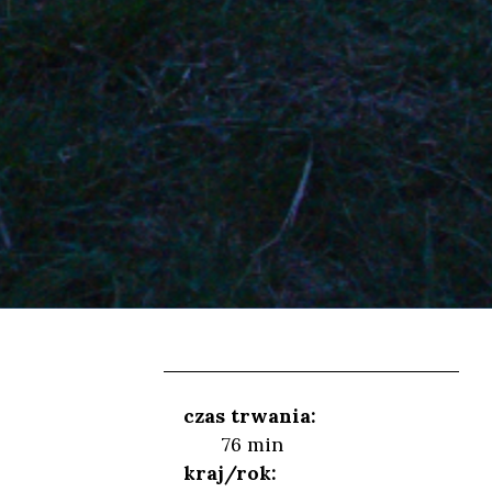
czas trwania:
76 min
kraj/rok: