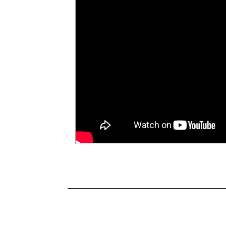
zakryć uśmieszków mniej zdetermi
wojskowe są jak podchody dla doro
Geberta – ambicja i determinacja l
trudnych warunków, sugerują, że ni
Tweetnij
Udostępnij
33