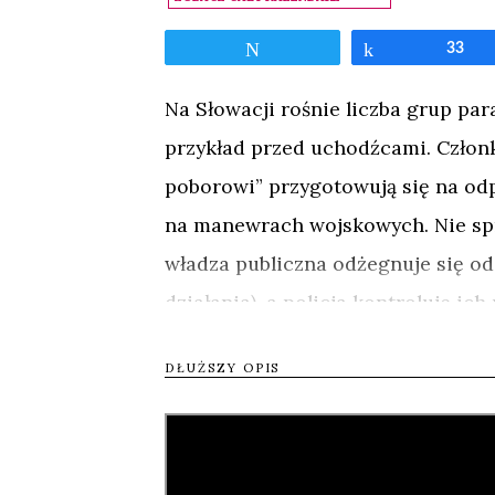
Tweetnij
Udostępnij
33
Na Słowacji rośnie liczba grup par
przykład przed uchodźcami. Członk
poborowi” przygotowują się na odp
na manewrach wojskowych. Nie spr
władza publiczna odżegnuje się od
działania), a policja kontroluje ic
publicznych po zamieszczanie ulot
DŁUŻSZY OPIS
razie w powijakach – niewielkie 
kłopotami z utrzymaniem dyscypl
Surowy wyraz twarzy przywódcy cz