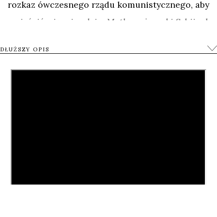
rozkaz ówczesnego rządu komunistycznego, aby
pomieścić więcej rodzin. Matka reżyserki Srbijanka
Turajlic miała wówczas dwa lata. Podwójne drzwi w
DŁUŻSZY OPIS
salonie prowadzące do innych pomieszczeń zostały
zamknięte, a 30 lat później, gdy urodziła się Mila
Turajlic nadal nikt ich nie otworzył. Przez całą
wojnę domową i późniejszy rozpad byłej Jugosławii,
bombardowania lotnicze kraju i rewolucje drzwi
postały nietknięte.
Srbijanka, profesorka Uniwersytetu Belgradzkiego i
wybitna działaczka polityczna, która odegrała
wiodącą role w rewolucji przeciw Slobodanowi