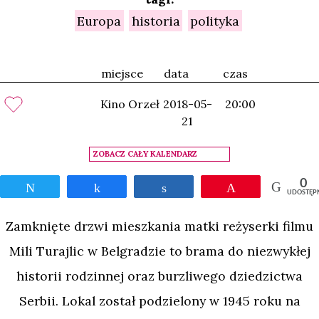
Europa
historia
polityka
miejsce
data
czas
Kino Orzeł
2018-05-
20:00
21
ZOBACZ CAŁY KALENDARZ
0
Tweetnij
Udostępnij
Udostępnij
Przypnij
UDOSTĘP
Zamknięte drzwi mieszkania matki reżyserki filmu
Mili Turajlic w Belgradzie to brama do niezwykłej
historii rodzinnej oraz burzliwego dziedzictwa
Serbii. Lokal został podzielony w 1945 roku na