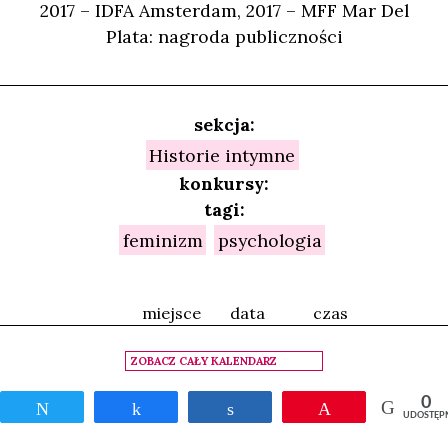
2017 – IDFA Amsterdam, 2017 – MFF Mar Del
Plata: nagroda publiczności
sekcja:
Historie intymne
konkursy:
tagi:
feminizm
psychologia
miejsce
data
czas
ZOBACZ CAŁY KALENDARZ
0
Tweetnij
Udostępnij
Udostępnij
Przypnij
UDOSTĘP