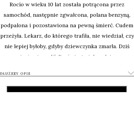
Rocío w wieku 10 lat została potrącona przez
samochód, następnie zgwałcona, polana benzyną,
podpalona i pozostawiona na pewną śmierć. Cudem
przeżyła. Lekarz, do którego trafiła, nie wiedział, czy
nie lepiej byłoby, gdyby dziewczynka zmarła. Dziś
przyznaje, że się mylił. Rocío jest piękną dziewczyną,
utalentowaną akrobatką powietrzną i początkująca
DŁUŻSZY OPIS
performerką. Tamto tragiczne doświadczenie –
pomimo śladów na ciele i psychice – nie
zdeterminowało jej życia. Dziewczyna jest
wsparciem dla kuzynki, która była wykorzystywana
seksualnie przez ojca.