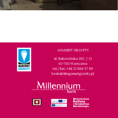
AGAINST GRAVITY
ul. Bukowińska 26C / 12
02-703 Warszawa
tel./fax: +48 22 566 37 99
kontakt@againstgravity.pl