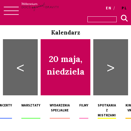
EN
PL
Skip
to
Kalendarz
content
20 maja,
<
>
niedziela
NCERTY
WARSZTATY
WYDARZENIA
FILMY
SPOTKANIA
KI
SPECJALNE
Z
V
MISTRZAMI