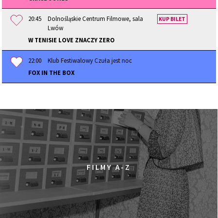
20:45
Dolnośląskie Centrum Filmowe, sala
KUP BILET
Lwów
W TENISIE LOVE ZNACZY ZERO
22:00
Klub Festiwalowy Czuła jest noc
FOX IN THE BOX
FILMY A-Z