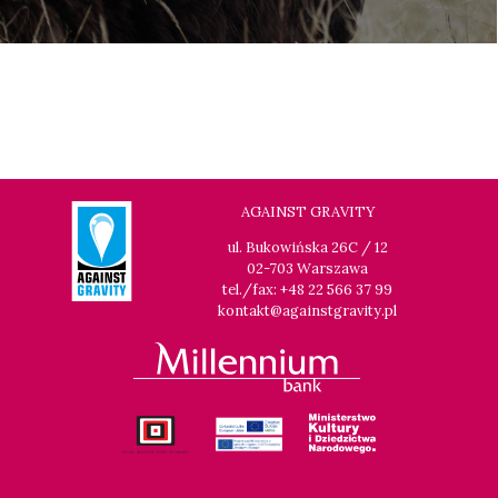
AGAINST GRAVITY
ul. Bukowińska 26C / 12
02-703 Warszawa
tel./fax: +48 22 566 37 99
kontakt@againstgravity.pl