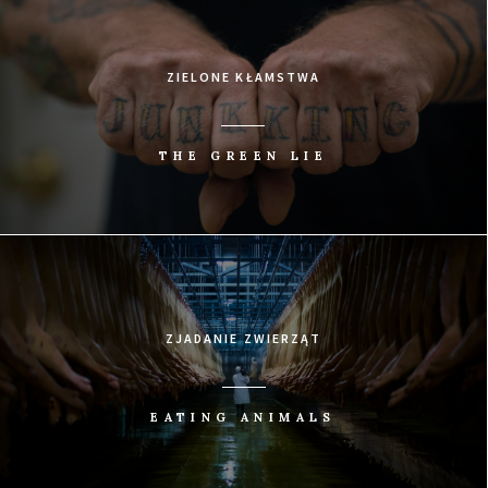
ZIELONE KŁAMSTWA
THE GREEN LIE
ZJADANIE ZWIERZĄT
EATING ANIMALS