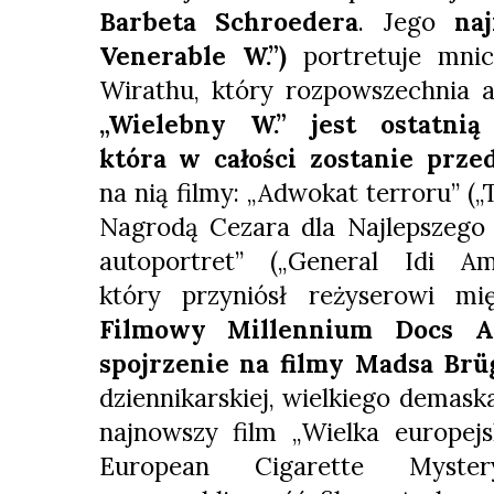
Barbeta Schroedera
. Jego
na
Venerable W.”)
portretuje mnic
Wirathu, który rozpowszechnia a
„Wielebny W.” jest ostatnią
która w całości zostanie prze
na nią filmy: „Adwokat terroru” (
Nagrodą Cezara dla Najlepszego 
autoportret” („General Idi Am
który przyniósł reżyserowi m
Filmowy Millennium Docs Ag
spojrzenie na filmy Madsa Brü
dziennikarskiej, wielkiego demas
najnowszy film „Wielka europej
European Cigarette Myster