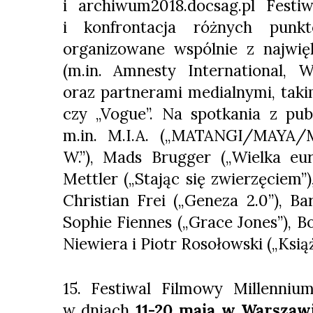
i archiwum2018.docsag.pl Fest
i konfrontacja różnych punk
organizowane wspólnie z najwię
(m.in. Amnesty International,
oraz partnerami medialnymi, takim
czy „Vogue”. Na spotkania z pub
m.in. M.I.A. („MATANGI/MAYA/M.
W.”), Mads Brugger („Wielka eur
Mettler („Stając się zwierzęciem”
Christian Frei („Geneza 2.0”), Bar
Sophie Fiennes („Grace Jones”), Bo
Niewiera i Piotr Rosołowski („Książ
15. Festiwal Filmowy Millenniu
w dniach
11-20 maja w Warszaw