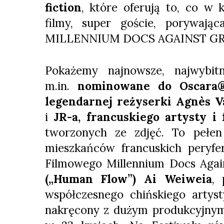
fiction
, które oferują to, co w 
filmy, super goście, porywaj
MILLENNIUM DOCS AGAINST GR
Pokażemy najnowsze, najwybitn
m.in.
nominowane do Oscara® 
legendarnej reżyserki Agnès V
i
JR-a, francuskiego artysty i 
tworzonych ze zdjęć. To pełen
mieszkańców francuskich peryfer
Filmowego Millennium Docs Agai
(„Human Flow”) Ai Weiweia
, 
współczesnego chińskiego artyst
nakręcony z dużym produkcyjnym