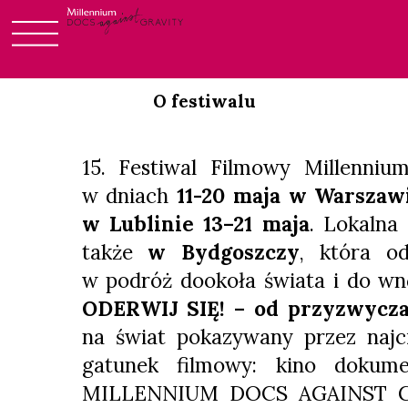
Skip
to
O festiwalu
content
15. Festiwal Filmowy Millenniu
w dniach
11-20 maja w Warszaw
w Lublinie 13–21 maja
. Lokalna
także
w Bydgoszczy
, która o
w podróż dookoła świata i do wn
ODERWIJ SIĘ! – od przyzwycza
na świat pokazywany przez najci
gatunek filmowy: kino dokumen
MILLENNIUM DOCS AGAINST G