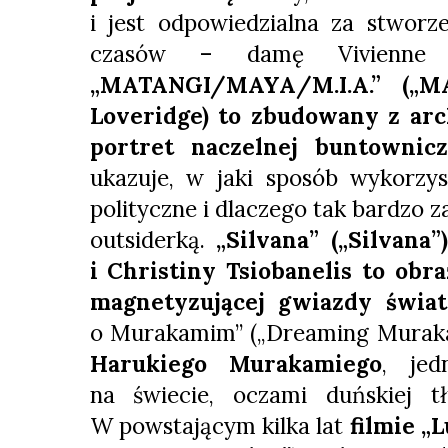
i jest odpowiedzialna za stworze
czasów – damę Vivienne 
„MATANGI/MAYA/M.I.A.” („MA
Loveridge) to zbudowany z arc
portret naczelnej buntownic
ukazuje, w jaki sposób wykorzy
polityczne i dlaczego tak bardzo za
outsiderką.
„Silvana” („Silvana”
i Christiny Tsiobanelis to obra
magnetyzującej gwiazdy świ
o Murakamim” („Dreaming Muraka
Harukiego Murakamiego
, jed
na świecie, oczami duńskiej t
W powstającym kilka lat
filmie „