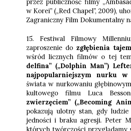
przez publiczność filmy „Ambasad
w Korei” („Red Chapel”, 2009), u
Zagraniczny Film Dokumentalny n
15. Festiwal Filmowy Millenn
zaproszenie do
zgłębienia taje
wśród licznych filmów o tej t
delfina” („Dolphin Man”) Lefte
najpopularniejszym nurku w 
świata w nurkowaniu głębinowym, 
kultowego filmu Luca Besso
zwierzęciem” („Becoming Ani
pokazują ulotny stan, gdy ludzie
jedności i braku agresji. Peter 
których twórczości przyglądamy si