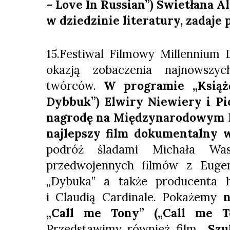
– Love In Russian”) Swietłana A
w dziedzinie literatury, zadaje 
15.Festiwal Filmowy Millennium 
okazją zobaczenia najnowszyc
twórców.
W programie „Książ
Dybbuk”) Elwiry Niewiery i Pi
nagrodę na Międzynarodowym F
najlepszy film dokumentalny w
podróż śladami Michała Was
przedwojennych filmów z Eugen
„Dybuka” a także producenta h
i Claudią Cardinale. Pokażemy
n
„Call me Tony” („Call me T
Przedstawimy również film
„Szu