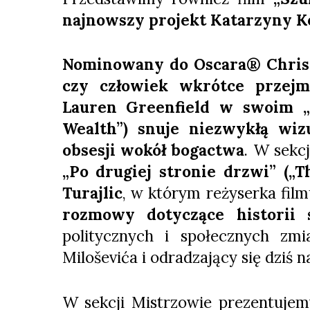
najnowszy projekt Katarzyny K
Nominowany do Oscara® Christi
czy człowiek wkrótce przejm
Lauren Greenfield w swoim „P
Wealth”) snuje niezwykłą wiz
obsesji wokół bogactwa
. W sekc
„Po drugiej stronie drzwi” („T
Turajlic
, w którym reżyserka fil
rozmowy dotyczące historii 
politycznych i społecznych z
Miloševića i odradzający się dziś n
W sekcji Mistrzowie prezentuje