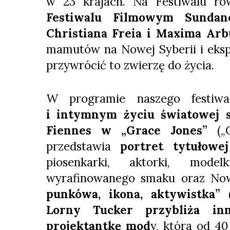
w 23 krajach. Na Festiwalu r
Festiwalu Filmowym Sundanc
Christiana Freia i Maxima Ar
mamutów na Nowej Syberii i eks
przywrócić to zwierzę do życia.
W programie naszego festi
i intymnym życiu światowej 
Fiennes w „Grace Jones”
(„G
przedstawia
portret tytułowe
piosenkarki, aktorki, model
wyrafinowanego smaku oraz Now
punkówa, ikona, aktywistka” (
Lorny Tucker przybliża inn
projektantkę mod
y, która od 40