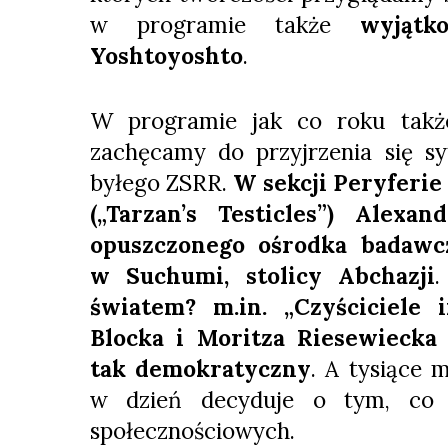
w programie także
wyjątk
Yoshtoyoshto
.
W programie jak co roku takż
zachęcamy do przyjrzenia się s
byłego ZSRR.
W sekcji Peryferie
(„Tarzan’s Testicles”) Alex
opuszczonego ośrodka badawc
w Suchumi, stolicy Abchazji
światem? m.in. „Czyściciele 
Blocka i Moritza Riesewiecka 
tak demokratyczny
. A tysiące 
w dzień decyduje o tym, co 
społecznościowych.