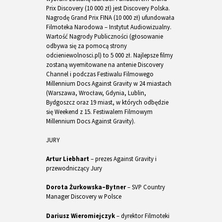
Prix Discovery (10 000 zł) jest Discovery Polska.
Nagrodę Grand Prix FINA (10 000 zł) ufundowała
Filmoteka Narodowa – Instytut Audiowizualny.
Wartość Nagrody Publiczności (głosowanie
odbywa się za pomocą strony
odcieniewolnosci.pl) to 5 000 zł. Najlepsze filmy
zostaną wyemitowane na antenie Discovery
Channel i podczas Festiwalu Filmowego
Millennium Docs Against Gravity w 24 miastach
(Warszawa, Wrocław, Gdynia, Lublin,
Bydgoszcz oraz 19 miast, w których od­będzie
się Weekend z 15. Festiwalem Filmowym
Millennium Docs Against Gravity).
JURY
Artur Liebhart
– prezes Against Gravity i
przewodniczący Jury
Dorota Żurkowska–Bytner
– SVP Country
Manager Discovery w Polsce
Dariusz Wieromiejczyk
– dyrektor Filmoteki