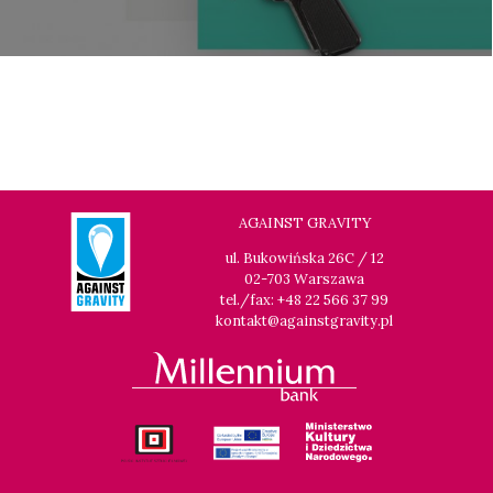
AGAINST GRAVITY
ul. Bukowińska 26C / 12
02-703 Warszawa
tel./fax: +48 22 566 37 99
kontakt@againstgravity.pl