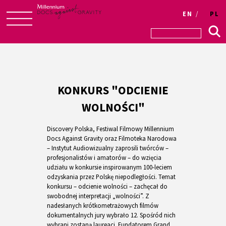
EN
PL
Skip
to
content
KONKURS "ODCIENIE
WOLNOŚCI"
Discovery Polska, Festiwal Filmowy Millennium
Docs Against Gravity oraz Filmoteka Narodowa
– Instytut Audiowizualny zaprosili twórców –
profesjonalistów i amatorów – do wzięcia
udziału w konkursie inspirowanym 100-leciem
odzyskania przez Polskę niepodległości. Temat
konkursu – odcienie wolności – zachęcał do
swobodnej interpretacji „wolności”. Z
nadesłanych krótkometrażowych filmów
dokumentalnych jury wybrało 12. Spośród nich
wybrani zostaną laureaci. Fundatorem Grand