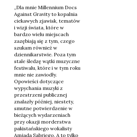
„Dla mnie Millennium Docs
Against Gravity to kopalnia
ciekawych zjawisk, tematów
i wizji świata, które w
bardzo wielu miejscach
zazębiają się z tym, czego
szukam również w
dziennikarstwie. Poza tym
stale śledzę wątki muzyczne
festiwalu, które i w tym roku
mnie nie zawiodły.
Opowieści dotyczące
wypychania muzyki z
przestrzeni publicznej
znalazły później, niestety,
smutne potwierdzenie w
bieżących wydarzeniach
przy okazji morderstwa
pakistańskiego wokalisty
Amjada Sabriego. A to tylko