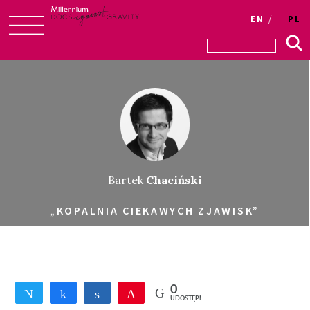
EN
PL
Skip
to
content
Bartek
Chaciński
„KOPALNIA CIEKAWYCH ZJAWISK”
0
Tweetnij
Udostępnij
Udostępnij
Przypnij
UDOSTĘPNIEŃ