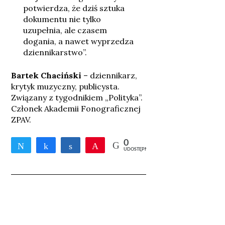
potwierdza, że dziś sztuka
dokumentu nie tylko
uzupełnia, ale czasem
dogania, a nawet wyprzedza
dziennikarstwo”.
Bartek Chaciński
– dziennikarz,
krytyk muzyczny, publicysta.
Związany z tygodnikiem „Polityka”.
Członek Akademii Fonograficznej
ZPAV.
0
Tweetnij
Udostępnij
Udostępnij
Przypnij
UDOSTĘPNIEŃ