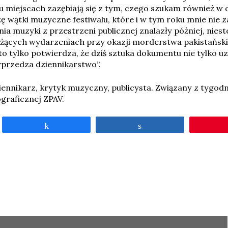
u miejscach zazębiają się z tym, czego szukam również w 
zę wątki muzyczne festiwalu, które i w tym roku mnie nie 
a muzyki z przestrzeni publicznej znalazły później, niest
eżących wydarzeniach przy okazji morderstwa pakistański
to tylko potwierdza, że dziś sztuka dokumentu nie tylko u
yprzedza dziennikarstwo”.
iennikarz, krytyk muzyczny, publicysta. Związany z tygodni
graficznej ZPAV.
Udostępnij
Udostępnij