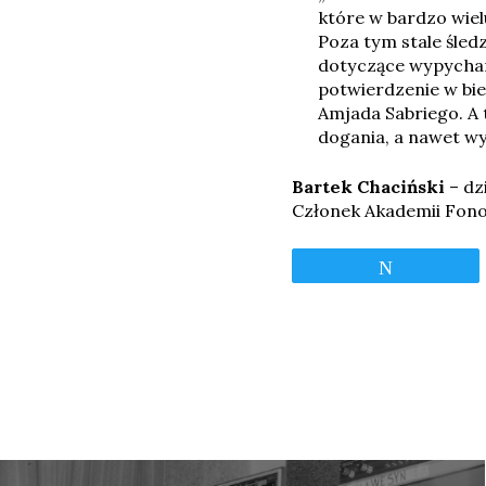
które w bardzo wiel
Poza tym stale śled
dotyczące wypychani
potwierdzenie w bi
Amjada Sabriego. A 
dogania, a nawet w
Bartek Chaciński
– dz
Członek Akademii Fono
Tweetnij