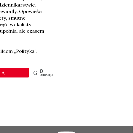
dziennikarstwie.
zawiodły. Opowieści
ety, smutne
ego wokalisty
zupełnia, ale czasem
kiem „Polityka”.
0
Przypnij
UDOSTĘPNIEŃ