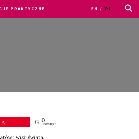
CJE PRAKTYCZNE
EN
PL
0
Przypnij
UDOSTĘPNIEŃ
tów i wizji świata,