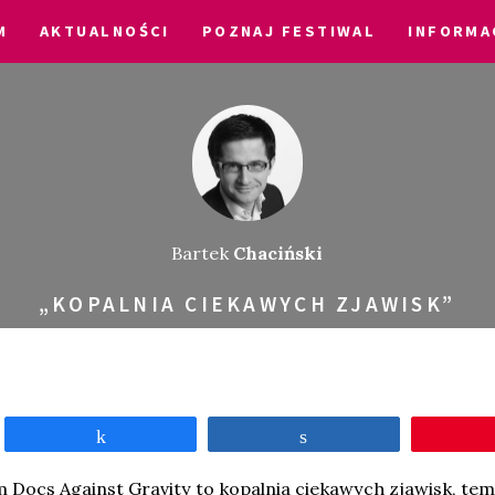
M
AKTUALNOŚCI
POZNAJ FESTIWAL
INFORMA
Bartek
Chaciński
„KOPALNIA CIEKAWYCH ZJAWISK”
Udostępnij
Udostępnij
m Docs Against Gravity to kopalnia ciekawych zjawisk, tema