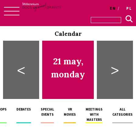
EN
PL
Skip
to
Calendar
content
21 may,
<
>
monday
OPS
DEBATES
SPECIAL
VR
MEETINGS
ALL
EVENTS
MOVIES
WITH
CATEGORIES
MASTERS