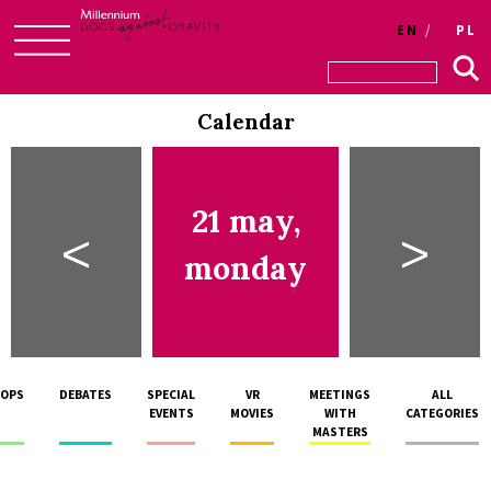
EN
PL
Skip
to
Calendar
content
21 may,
<
>
monday
OPS
DEBATES
SPECIAL
VR
MEETINGS
ALL
EVENTS
MOVIES
WITH
CATEGORIES
MASTERS