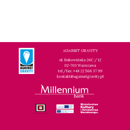
AGAINST GRAVITY
ul. Bukowińska 26C / 12
02-703 Warszawa
tel./fax: +48 22 566 37 99
kontakt@againstgravity.pl