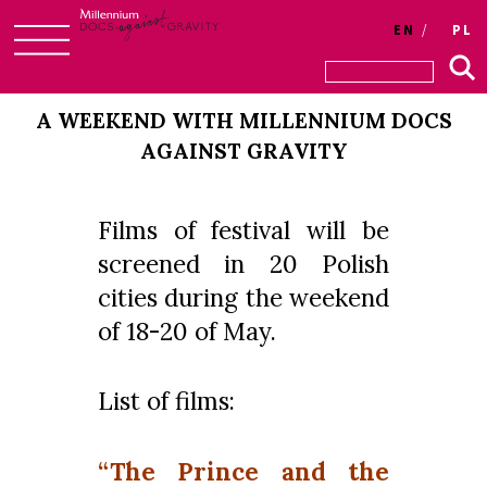
EN
PL
Skip
to
A WEEKEND WITH MILLENNIUM DOCS
content
AGAINST GRAVITY
Films of festival will be
screened in 20 Polish
cities during the weekend
of 18-20 of May.
List of films:
“The Prince and the