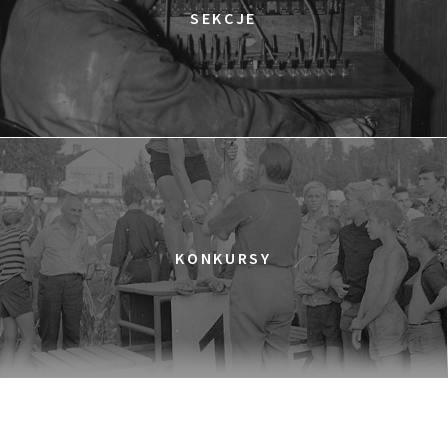
TWARZE, PLAŻE
SEKCJE
16:45
Dolnośląskie Centrum Filmowe, sala
KUP BILET
Lalka
BUDDA, NASTOLATKI I PIŁKA NOŻNA
17:00
Dolnośląskie Centrum Filmowe, sala
KUP BILET
Lwów
EKSTREMALNI BIEGACZE
18:00
Dolnośląskie Centrum Filmowe, sala
KUP BILET
Warszawa
KONKURSY
ELDORADO
18:15
Dolnośląskie Centrum Filmowe, sala
KUP BILET
Lalka
MIŁEJ ZIMY, DO ZOBACZENIA NA PLAŻY!
18:45
Dolnośląskie Centrum Filmowe, sala
KUP BILET
Lwów
KOBIETY ZŁOTEGO ŚWITU