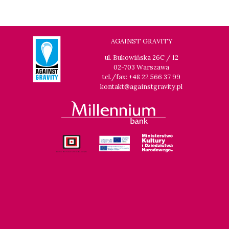
20:15
Dolnośląskie Centrum Filmowe, sala
KUP BILET
Lalka
POKOLENIE PIENIĄDZA
AGAINST GRAVITY
ul. Bukowińska 26C / 12
20:30
Dolnośląskie Centrum Filmowe, sala
KUP BILET
02-703 Warszawa
Warszawa
tel./fax: +48 22 566 37 99
GRACE JONES
kontakt@againstgravity.pl
20:45
Dolnośląskie Centrum Filmowe, sala
KUP BILET
Lwów
W TENISIE LOVE ZNACZY ZERO
22:00
Klub Festiwalowy Czuła jest noc
FOX IN THE BOX