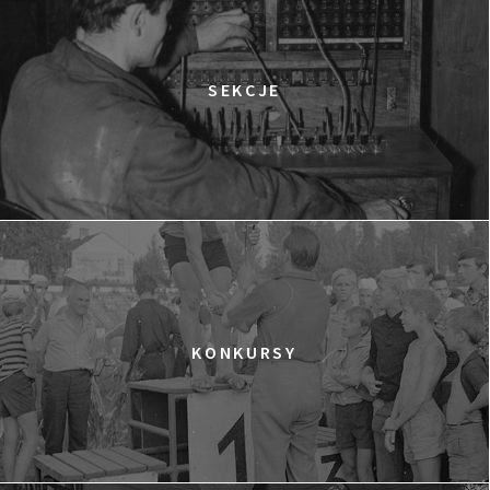
Goplana
KOBIETY ZŁOTEGO ŚWITU
13:30
Gdyńskie Centrum Filmowe, sala
KUP BILET
SEKCJE
Warszawa
W TENISIE LOVE ZNACZY ZERO
14:00
Gdyńskie Centrum Filmowe, sala
KUP BILET
Morskie Oko
WESTWOOD: PUNKÓWA, IKONA, AKTYWISTKA
15:00
Gdyńskie Centrum Filmowe, sala
KUP BILET
Goplana
ALAIN DUCASSE – KUCHENNE WYZWANIA
KONKURSY
15:15
Gdyńskie Centrum Filmowe, sala
KUP BILET
Warszawa
CZŁOWIEK DELFIN
15:45
Gdyńskie Centrum Filmowe, sala
KUP BILET
Morskie Oko