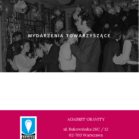
ZIELONE KŁAMSTWA
17:00
Gdyńskie Centrum Filmowe, sala
KUP BILET
Warszawa
ŻYDOWSCY TERRORYŚCI
WYDARZENIA TOWARZYSZĄCE
17:45
Gdyńskie Centrum Filmowe, sala
KUP BILET
Morskie Oko
WSPÓŁCZESNY MĘŻCZYZNA
19:00
Gdyńskie Centrum Filmowe, sala
KUP BILET
Warszawa
DŁUGI SEMESTR
19:15
Gdyńskie Centrum Filmowe, sala
KUP BILET
Goplana
FILM O NICZYM
AGAINST GRAVITY
19:30
Gdyńskie Centrum Filmowe, sala
KUP BILET
ul. Bukowińska 26C / 12
Morskie Oko
02-703 Warszawa
SZUKAJĄC JEZUSA