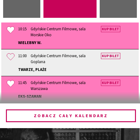
10:15
Gdyńskie Centrum Filmowe, sala
KUP BILET
Morskie Oko
WIELEBNY W.
11:00
Gdyńskie Centrum Filmowe, sala
KUP BILET
Goplana
TWARZE, PLAŻE
11:45
Gdyńskie Centrum Filmowe, sala
KUP BILET
Warszawa
EKS-SZAMAN
12:15
Gdyńskie Centrum Filmowe, sala
KUP BILET
Morskie Oko
ZOBACZ CAŁY KALENDARZ
STAJĄC SIĘ ZWIERZĘCIEM
13:00
Gdyńskie Centrum Filmowe, sala
KUP BILET