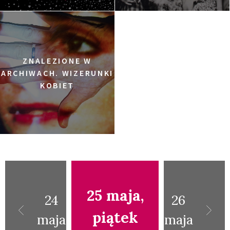
ZNALEZIONE W
ARCHIWACH. WIZERUNKI
KOBIET
25 maja,
24
26
piątek
maja
maja