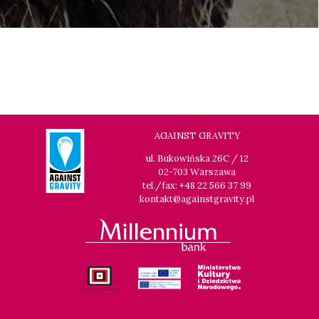
AGAINST GRAVITY
ul. Bukowińska 26C / 12
02-703 Warszawa
tel./fax: +48 22 566 37 99
kontakt@againstgravity.pl