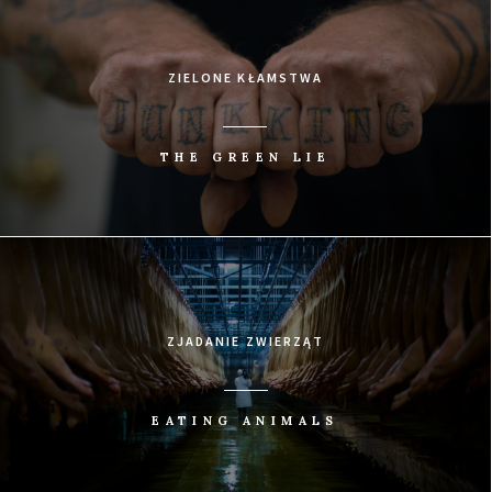
ZIELONE KŁAMSTWA
THE GREEN LIE
ZJADANIE ZWIERZĄT
EATING ANIMALS