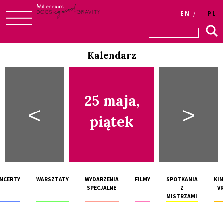
EN
PL
Skip
to
Kalendarz
content
25 maja,
<
>
piątek
NCERTY
WARSZTATY
WYDARZENIA
FILMY
SPOTKANIA
KI
SPECJALNE
Z
V
MISTRZAMI