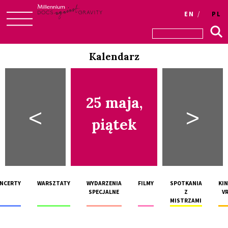
EN
PL
Skip
to
Kalendarz
content
25 maja,
<
>
piątek
NCERTY
WARSZTATY
WYDARZENIA
FILMY
SPOTKANIA
KI
SPECJALNE
Z
V
MISTRZAMI