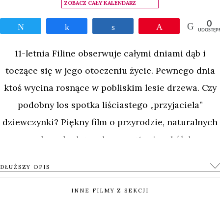
ZOBACZ CAŁY KALENDARZ
0
Tweetnij
Udostępnij
Udostępnij
Przypnij
UDOSTĘP
11-letnia Filine obserwuje całymi dniami dąb i
toczące się w jego otoczeniu życie. Pewnego dnia
ktoś wycina rosnące w pobliskim lesie drzewa. Czy
podobny los spotka liściastego „przyjaciela”
dziewczynki? Piękny film o przyrodzie, naturalnych
procesach zachodzących wewnątrz i wokół drzewa,
a także emocjonalnym świecie Filine – jej
DŁUŻSZY OPIS
marzeniach i lękach.
INNE FILMY Z SEKCJI
0
Tweetnij
Udostępnij
Udostępnij
Przypnij
UDOSTĘP
OKI DOKI - AKADEMIA DOKUMENTALNA