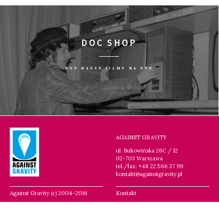
DOC SHOP
KUP NASZE FILMY NA DVD
AGAINST GRAVITY
ul. Bukowińska 26C / 12
02-703 Warszawa
tel./fax: +48 22 566 37 99
kontakt@againstgravity.pl
Against Gravity (c) 2004-2016
Kontakt