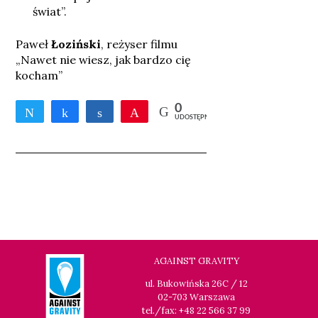
świat”.
Paweł
Łoziński
, reżyser filmu
„Nawet nie wiesz, jak bardzo cię
kocham”
0
Tweetnij
Udostępnij
Udostępnij
Przypnij
UDOSTĘPNIEŃ
AGAINST GRAVITY
ul. Bukowińska 26C / 12
02-703 Warszawa
tel./fax: +48 22 566 37 99