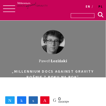
EN
PL
Skip
to
content
Paweł
Łoziński
„MILLENNIUM DOCS AGAINST GRAVITY
ROŚNIE Z ROKU NA ROK”
0
Tweetnij
Udostępnij
Udostępnij
Przypnij
UDOSTĘPNIEŃ