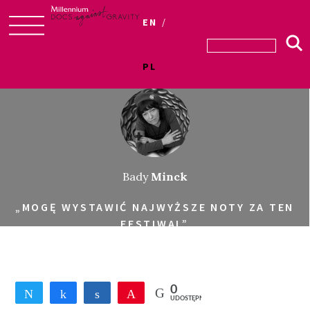
EN
Skip
to
PL
content
Bady
Minck
„MOGĘ WYSTAWIĆ NAJWYŻSZE NOTY ZA TEN
FESTIWAL”
0
Tweetnij
Udostępnij
Udostępnij
Przypnij
UDOSTĘPNIEŃ