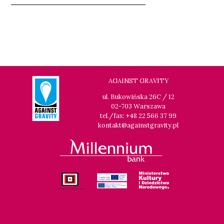
AGAINST GRAVITY
ul. Bukowińska 26C / 12
02-703 Warszawa
tel./fax: +48 22 566 37 99
kontakt@againstgravity.pl