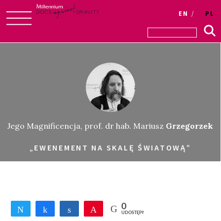
EN
PL
Skip
to
content
Jego Magnificencja, prof. dr hab. Mariusz
Grzegorzek
„EWENEMENT NA SKALĘ ŚWIATOWĄ”
0
Tweetnij
Udostępnij
Udostępnij
Przypnij
UDOSTĘPNIEŃ