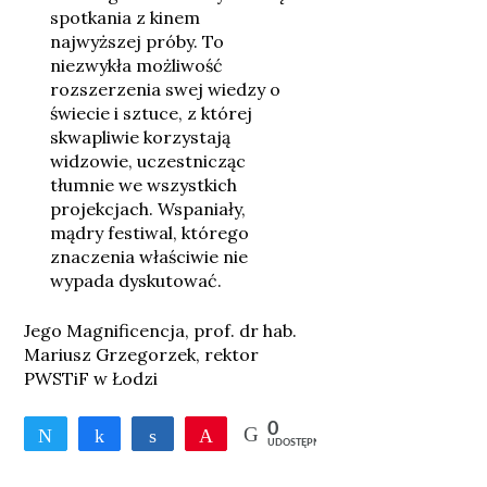
spotkania z kinem
najwyższej próby. To
niezwykła możliwość
rozszerzenia swej wiedzy o
świecie i sztuce, z której
skwapliwie korzystają
widzowie, uczestnicząc
tłumnie we wszystkich
projekcjach. Wspaniały,
mądry festiwal, którego
znaczenia właściwie nie
wypada dyskutować.
Jego Magnificencja, prof. dr hab.
Mariusz Grzegorzek, rektor
PWSTiF w Łodzi
0
Tweetnij
Udostępnij
Udostępnij
Przypnij
UDOSTĘPNIEŃ