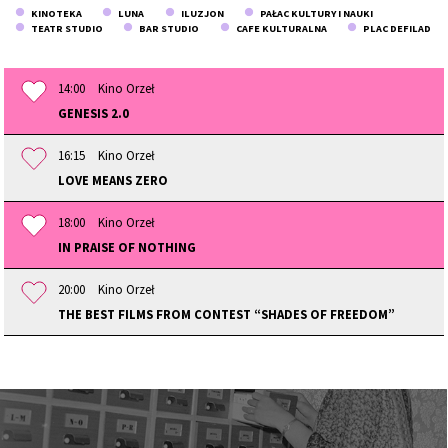
KINOTEKA
LUNA
ILUZJON
PAŁAC KULTURY I NAUKI
TEATR STUDIO
BAR STUDIO
CAFE KULTURALNA
PLAC DEFILAD
14:00
Kino Orzeł
GENESIS 2.0
16:15
Kino Orzeł
LOVE MEANS ZERO
18:00
Kino Orzeł
IN PRAISE OF NOTHING
20:00
Kino Orzeł
THE BEST FILMS FROM CONTEST “SHADES OF FREEDOM”