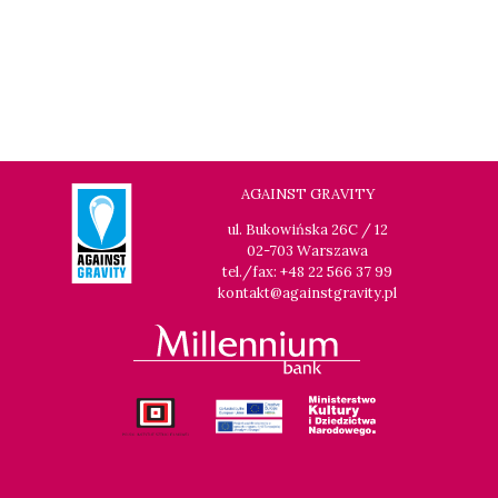
AGAINST GRAVITY
ul. Bukowińska 26C / 12
02-703 Warszawa
tel./fax: +48 22 566 37 99
kontakt@againstgravity.pl