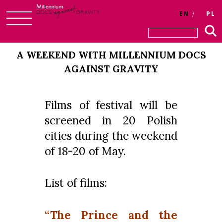
EN
PL
Skip
to
A WEEKEND WITH MILLENNIUM DOCS
content
AGAINST GRAVITY
Films of festival will be
screened in 20 Polish
cities during the weekend
of 18-20 of May.
List of films:
“The Prince and the