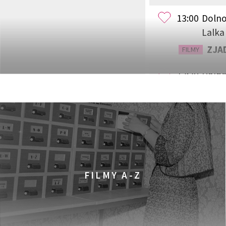
13:00
Dolno
Lalka
ZJAD
FILMY
13:30
Dolno
Lwów
ALAI
FILMY
14:15
Dolno
Wars
WES
FILMY
FILMY A-Z
15:00
Dolno
Lalka
SILA
FILMY