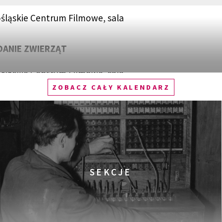
śląskie Centrum Filmowe, sala
ANIE ZWIERZĄT
śląskie Centrum Filmowe, sala
ZOBACZ CAŁY KALENDARZ
N DUCASSE – KUCHENNE WYZWANIA
śląskie Centrum Filmowe, sala
zawa
TWOOD: PUNKÓWA, IKONA, AKTYWISTKA
SEKCJE
śląskie Centrum Filmowe, sala
S