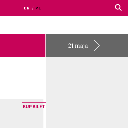
EN
PL
21 maja
KUP BILET