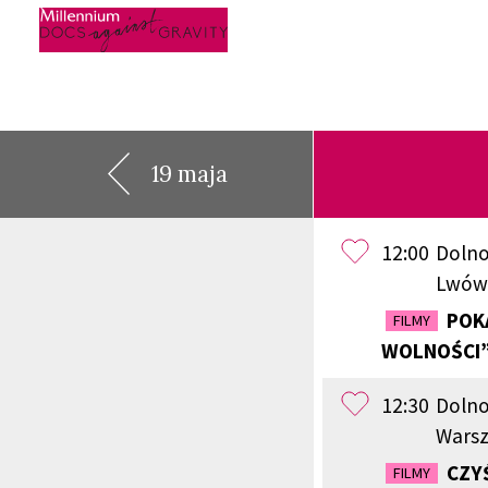
Skip
to
content
19 maja
12:00
Dolno
Lwów
POKA
FILMY
WOLNOŚCI”
12:30
Dolno
Wars
CZYŚ
FILMY