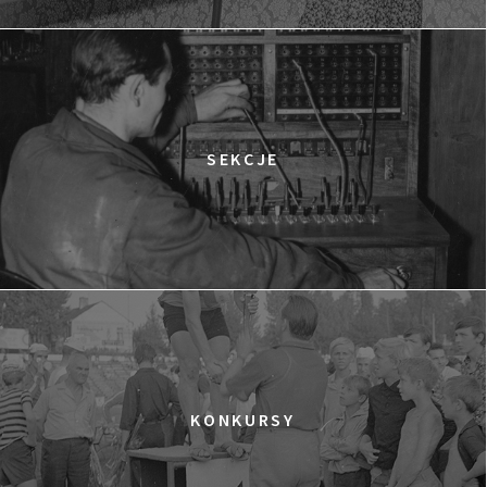
15:15
Dolnośląskie Centrum Filmowe, sala
KUP BILET
Lwów
ROK NADZIEI
16:00
Dolnośląskie Centrum Filmowe, sala
KUP BILET
Warszawa
TWARZE, PLAŻE
SEKCJE
16:45
Dolnośląskie Centrum Filmowe, sala
KUP BILET
Lalka
BUDDA, NASTOLATKI I PIŁKA NOŻNA
17:00
Dolnośląskie Centrum Filmowe, sala
KUP BILET
Lwów
EKSTREMALNI BIEGACZE
18:00
Dolnośląskie Centrum Filmowe, sala
KUP BILET
Warszawa
KONKURSY
ELDORADO
18:15
Dolnośląskie Centrum Filmowe, sala
KUP BILET