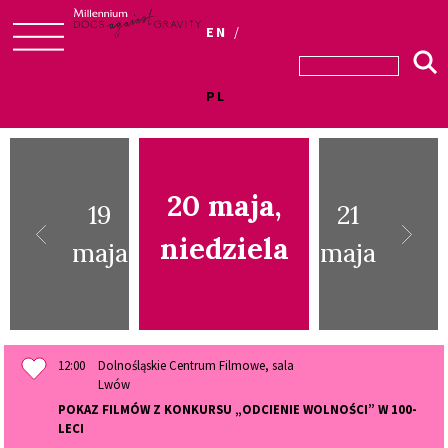
EN
Skip
to
PL
content
20 maja,
19
21
niedziela
maja
maja
12:00
Dolnośląskie Centrum Filmowe, sala
Lwów
POKAZ FILMÓW Z KONKURSU „ODCIENIE WOLNOŚCI” W 100-
LECI