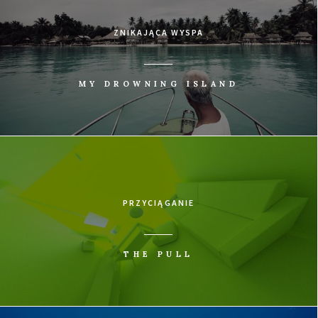
ZNIKAJĄCA WYSPA
MY DROWNING ISLAND
PRZYCIĄGANIE
THE PULL