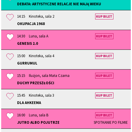
DEBATA: ARTYSTYCZNE RELACJE NIE MAJĄ WIEKU
14:15
Kinoteka, sala 2
KUP BILET
OKUPACJA 1968
14:30
Luna, sala A
KUP BILET
GENESIS 2.0
15:00
Kinoteka, sala 4
KUP BILET
GURRUMUL
15:15
Iluzjon, sala Mała Czarna
KUP BILET
DUCHY PRZESZŁOŚCI
15:45
Kinoteka, sala 3
KUP BILET
DLA AHKEEMA
16:00
Luna, sala B
KUP BILET
JUTRO ALBO POJUTRZE
SPOTKANIE PO FILMIE