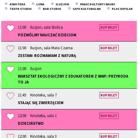
KINOTEKA
LUNA
ILUZJON
PAŁAC KULTURY I NAUKI
TEATR STUDIO
BAR STUDIO
CAFE KULTURALNA
PLAC DEFILAD
11:00
Iluzjon, sala Stolica
KUP BILET
POZWÓLMY NAUCZAĆ DZIECIOM
11:00
Iluzjon, sala Mała Czarna
KUP BILET
ZESTAW: ROZMAWIAM Z NATURĄ
11:00
Iluzjon
WARSZTAT EKOLOGICZNY Z EDUKATOREM Z WWF: PRZYRODA
TO JA
11:45
Kinoteka, sala 7
KUP BILET
STAJĄC SIĘ ZWIERZĘCIEM
12:00
Kinoteka, sala 1
KUP BILET
DZIECIŃSTWO
12:00
Kinoteka, sala 3
KUP BILET