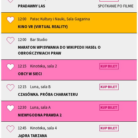
PRADAWNY LAS
SPOTKANIE PO FILMIE
12:00
Pałac Kultury i Nauki, Sala Gagarina
KINO VR (VIRTUAL REALITY)
12:00
Bar Studio
MARATON WPISYWANIA DO WIKIPEDII HASEŁ O
OBROŃCZYNIACH PRAW
12:15
Kinoteka, sala 2
KUP BILET
OBCY W SIECI
12:15
Luna, sala B
KUP BILET
CZASÓWKA. PRÓBA CHARAKTERU
12:30
Luna, sala A
KUP BILET
NIEWYGODNA PRAWDA 2
12:45
Kinoteka, sala 4
KUP BILET
JĄDRA TARZANA