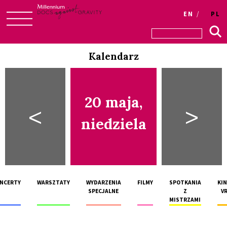
EN
PL
Skip
to
Kalendarz
content
20 maja,
<
>
niedziela
NCERTY
WARSZTATY
WYDARZENIA
FILMY
SPOTKANIA
KI
SPECJALNE
Z
V
MISTRZAMI