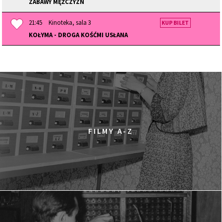
ZABAWY MĘŻCZYZN
21:45
Kinoteka, sala 3
KUP BILET
KOŁYMA - DROGA KOŚĆMI USŁANA
FILMY A-Z