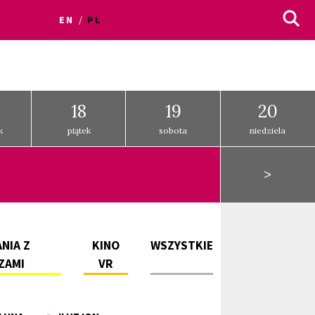
EN
PL
18
19
20
k
piątek
sobota
niedziela
>
NIA Z
KINO
WSZYSTKIE
ZAMI
VR