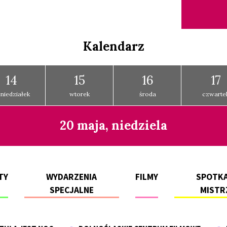
Kalendarz
14
15
16
17
niedziałek
wtorek
środa
czwarte
20 maja, niedziela
TY
WYDARZENIA
FILMY
SPOTKA
SPECJALNE
MISTR