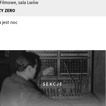
 Filmowe, sala Lwów
ZY ZERO
 jest noc
SEKCJE