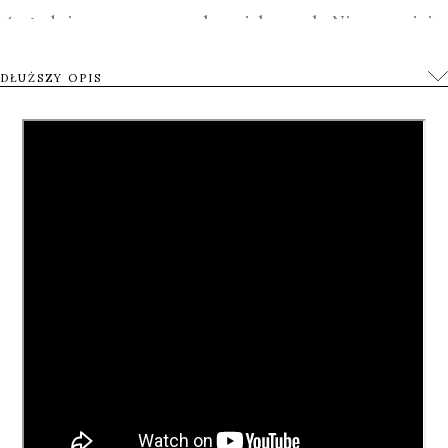
tygodnie na manewrach wojskowych. Nie sprzyjają
im media ani organizacje pozarządowe, władza
DŁUŻSZY OPIS
publiczna odżegnuje się od ich wysiłków (choć po
cichu przyzwala na ich działania), a policja
kontroluje ich ruchy i nadużycia (od noszenia broni
w miejscach publicznych po zamieszczanie ulotek
bez zezwolenia). Wewnętrzna struktura jest na razie
w powijakach – niewielkie doświadczenie
głównodowodzącego skutkuje kłopotami z
utrzymaniem dyscypliny u kolegów w podobnym
wieku.
Surowy wyraz twarzy przywódcy czy zastąpienie