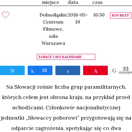
miejsce
data
czas
Dolnośląskie
2018-05-
16:30
KUP BILET
Centrum
19
Filmowe,
sala
Warszawa
ZOBACZ CAŁY KALENDARZ
33
Tweetnij
Udostępnij
33
Udostępnij
Przypnij
UDOSTĘP
Na Słowacji rośnie liczba grup paramilitarnych,
których celem jest obrona kraju, na przykład przed
uchodźcami. Członkowie nacjonalistycznej
jednostki „Słowaccy poborowi” przygotowują się na
odparcie zagrożenia, spotykając się co dwa