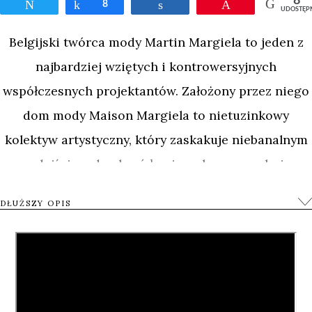
8
Tweetnij
Udostępnij
8
Udostępnij
Przypnij
UDOSTĘP
Belgijski twórca mody Martin Margiela to jeden z
najbardziej wziętych i kontrowersyjnych
współczesnych projektantów. Założony przez niego
dom mody Maison Margiela to nietuzinkowy
kolektyw artystyczny, który zaskakuje niebanalnym
podejściem do ubrań łamiących powszechnie
obowiązujące trendy. Jego znakiem rozpoznawczym
DŁUŻSZY OPIS
są asymetryczne, obszerne formy, pop-artowe
dodatki i nietuzinkowe wzory ubrań przeczące
zasadom logiki i grawitacji.
Sam Margiela nie lubi jednak rozgłosu, nie pozwala