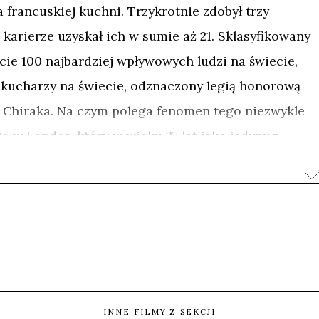
 francuskiej kuchni. Trzykrotnie zdobył trzy
j karierze uzyskał ich w sumie aż 21. Sklasyfikowany
ście 100 najbardziej wpływowych ludzi na świecie,
lu kucharzy na świecie, odznaczony legią honorową
a Chiraka. Na czym polega fenomen tego niezwykle
w Landes, który w wieku 27 lat jako jedyny z
ę samolotu turystycznego, a potem stał się
 i kulinarnym mentorem na świecie?
a zadaje pytania, wciąż się rozwija i do czegoś
 który wydaje się mieć wszystko? Mając 23 lokale
 21 gwiazdek Michelin, nadal tworzy nowe
rne i przesuwa granice własnego rzemiosła ku
INNE FILMY Z SEKCJI