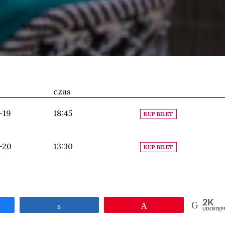
czas
-19
18:45
KUP BILET
-20
13:30
KUP BILET
2K
Udostępnij
Przypnij
UDOSTĘP