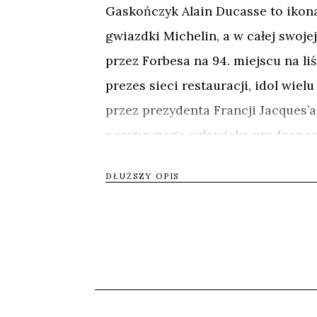
Gaskończyk Alain Ducasse to ikona
gwiazdki Michelin, a w całej swoje
przez Forbesa na 94. miejscu na li
prezes sieci restauracji, idol wie
przez prezydenta Francji Jacques’
pozytywnego człowieka urodzonego 
pięciu pasażerów przeżył katastrof
DŁUŻSZY OPIS
najbardziej znanym szefem kuchni
Ducasse to niespokojna dusza, któr
dąży. Czego szuka jednak człowiek,
gastronomiczne na całym świecie i
restauracje, buduje szkoły kulina