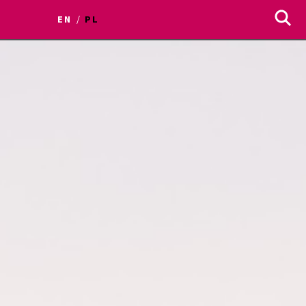
EN
PL